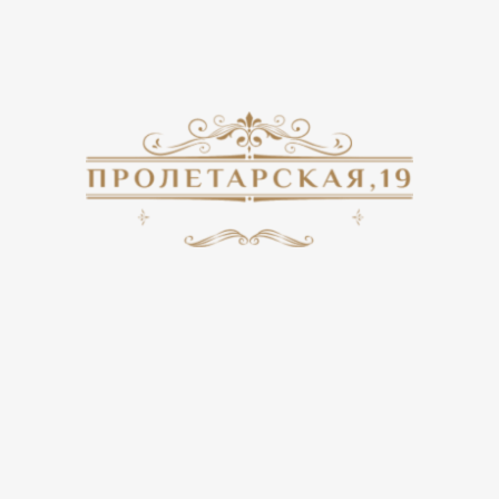
стратегическом направлении и должна была защищать
русскую землю от нападений крымских татар.
Примечательно, что тульская крепость ни разу не сдавалась
неприятелям.
Сегодня Тульская крепость – уникальный музейный комплекс,
состоящий из стен, башен, Свято-Успенского собора,
построенного в XVIII веке, Богоявленского собора,
сооруженного в XIX веке, торговых рядов и здания первой
электростанции Тулы, которая была введена в эксплуатацию в
начале XX века. Музей «Тульский кремль» с 2013 года
является филиалом Объединения «Историко-краеведческий
музей».
Тульский кремль является самым популярным объектом для
многочисленных туристов, приезжающих в город.
Посетители могут увидеть древние башни, пройтись по
«боевому ходу» старого форта, полюбоваться панорамой
города с высоты кремлевских стен. Музей принимает
посетителей круглый год. С 2007 года на территории
Тульского кремля функционирует Музей декоративно-
прикладного искусства. Экспозиции «Народные промыслы»
и «Тульские самовары» представлены изделиями мастеров
XIX-XX веков. Более 1000 уникальных предметов, в том
числе игрушки, кружево, предметы одежды, вышивка,